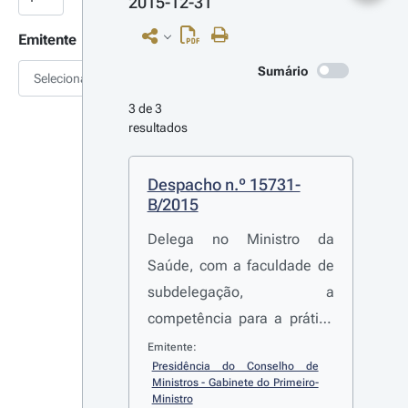
2015-12-31
Emitente
Sumário
Selecionar
3 de 3 
resultados
Despacho n.º 15731-
B/2015
Delega no Ministro da
Saúde, com a faculdade de
subdelegação, a
competência para a prática
de vários atos relativos à
Emitente:
Presidência do Conselho de 
realização da despesa pelo
Ministros - Gabinete do Primeiro-
Instituto Português do
Ministro