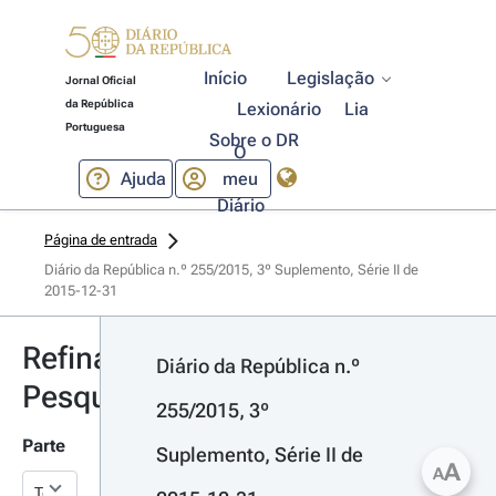
Início
Legislação
Jornal Oficial
da República
Lexionário
Lia
Portuguesa
Sobre o DR
O
Ajuda
meu
Diário
Página de entrada
Diário da República n.º 255/2015, 3º Suplemento, Série II de 
2015-12-31
Refinar
Diário da República n.º 
Pesquisa
255/2015, 3º 
Parte
Suplemento, Série II de 
A
A