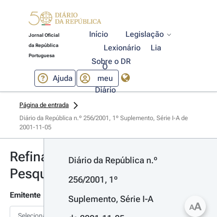
Início
Legislação
Jornal Oficial
da República
Lexionário
Lia
Portuguesa
Sobre o DR
O
Ajuda
meu
Diário
Página de entrada
Diário da República n.º 256/2001, 1º Suplemento, Série I-A de 
2001-11-05
Refinar
Diário da República n.º 
Pesquisa
256/2001, 1º 
Emitente
Suplemento, Série I-A 
A
A
Selecionar