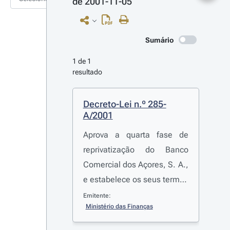
de 2001-11-05
Sumário
1 de 1 
resultado
Decreto-Lei n.º 285-
A/2001
Aprova a quarta fase de
reprivatização do Banco
Comercial dos Açores, S. A.,
e estabelece os seus termos
e condições gerais
Emitente:
Ministério das Finanças