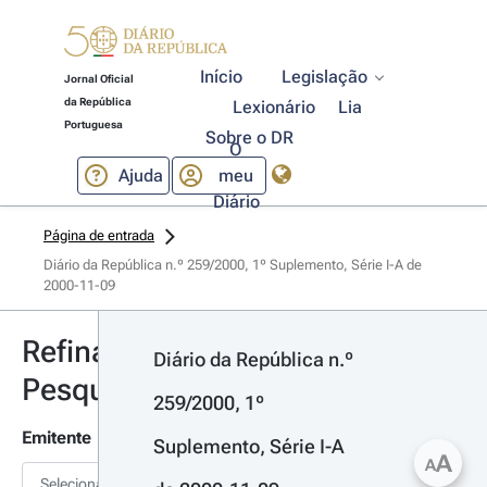
Início
Legislação
Jornal Oficial
da República
Lexionário
Lia
Portuguesa
Sobre o DR
O
Ajuda
meu
Diário
Página de entrada
Diário da República n.º 259/2000, 1º Suplemento, Série I-A de 
2000-11-09
Refinar
Diário da República n.º 
Pesquisa
259/2000, 1º 
Emitente
Suplemento, Série I-A 
A
A
Selecionar