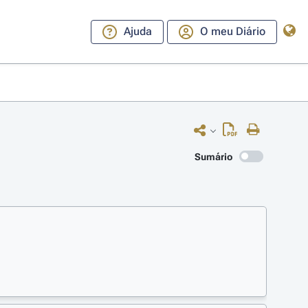
Ajuda
O meu Diário
Sumário