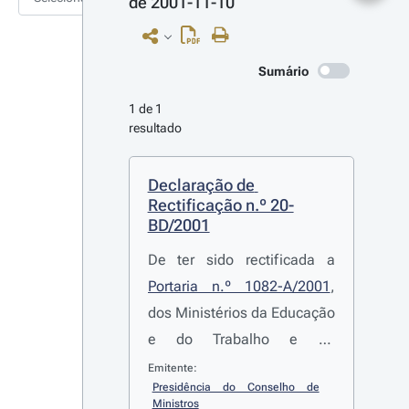
de 2001-11-10
Sumário
1 de 1 
resultado
Declaração de 
Rectificação n.º 20-
BD/2001
De ter sido rectificada a
Portaria n.º 1082-A/2001
,
dos Ministérios da Educação
e do Trabalho e da
Solidariedade, que cria uma
Emitente:
Presidência do Conselho de 
rede nacional de centros de
Ministros