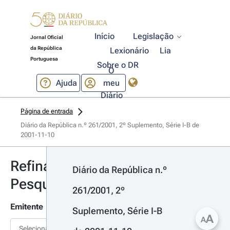
Início
Legislação
Jornal Oficial
da República
Lexionário
Lia
Portuguesa
Sobre o DR
O
Ajuda
meu
Diário
Página de entrada
Diário da República n.º 261/2001, 2º Suplemento, Série I-B de 
2001-11-10
Refinar
Diário da República n.º 
Pesquisa
261/2001, 2º 
Emitente
Suplemento, Série I-B 
A
A
Selecionar