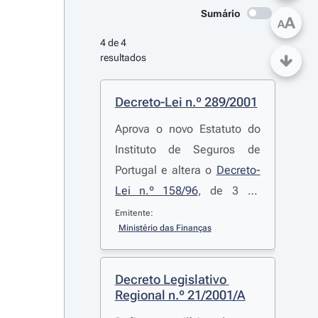
Sumário
A
A
4 de 4 
resultados
Decreto-Lei n.º 289/2001
Aprova o novo Estatuto do
Instituto de Seguros de
Portugal e altera o
Decreto-
Lei n.º 158/96
, de 3 de
Setembro, que aprova a Lei
Emitente:
Ministério das Finanças
Orgânica do Ministério das
Finanças
Decreto Legislativo 
Regional n.º 21/2001/A