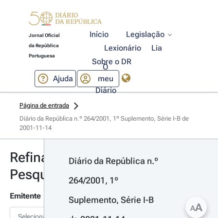
Início
Legislação
Jornal Oficial
da República
Lexionário
Lia
Portuguesa
Sobre o DR
O
Ajuda
meu
Diário
Página de entrada
Diário da República n.º 264/2001, 1º Suplemento, Série I-B de 
2001-11-14
Refinar
Diário da República n.º 
Pesquisa
264/2001, 1º 
Emitente
Suplemento, Série I-B 
A
A
Selecionar