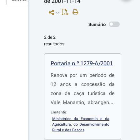
de 2001-11-14
Sumário
2 de 2 
resultados
Portaria n.º 1279-A/2001
Renova por um período de
12 anos a concessão da
zona de caça turística de
Vale Manantio, abrangendo
o prédio rústico denominado
Emitente:
Ministérios da Economia e da 
«Herdade de Vale
Agricultura, do Desenvolvimento 
Manantio», sito na freguesia
Rural e das Pescas
da Póvoa de São Miguel,