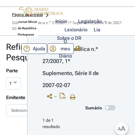
Página de entrada
Início
Legislação
Jornal Oficial
Diário da República n.º 27/2007, 1º Suplemento, Série II de 2007-
02-07
da República
Lexionário
Lia
Portuguesa
Sobre o DR
O
Refinar
Ajuda
meu
Diário da República n.º 
Pesquisa
Diário
27/2007, 1º 
Parte
Suplemento, Série II de 
2007-02-07
Emitente
Sumário
Selecionar
1 de 1 
resultado
A
A