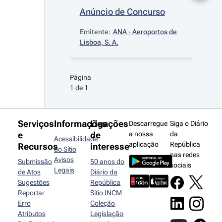
Anúncio de Concurso
Emitente:
ANA - Aeroportos de 
Lisboa, S. A.
Página 
1 de 1
Serviços
Informações
Ligações
Descarregue
Siga o Diário
e
de
a nossa
da
Acessibilidade
aplicação
República
Recursos
interesse
do Sítio
nas redes
Avisos
Submissão
50 anos do
sociais
Legais
de Atos
Diário da
Sugestões
República
Reportar
Sítio INCM
Erro
Coleção
Atributos
Legislação