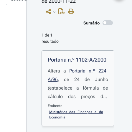
de 2000-11-22
Sumário
1 de 1 
resultado
Portaria n.º 1102-A/2000
Altera a
Portaria n.º 224-
A/96
, de 24 de Junho
(estabelece a fórmula de
cálculo dos preços dos
produtos de petróleo
Emitente:
Ministérios das Finanças e da 
submetidos ao regime de
Economia
preços máximos)