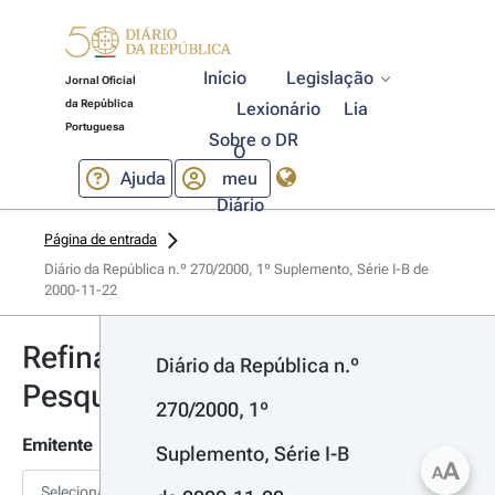
Início
Legislação
Jornal Oficial
da República
Lexionário
Lia
Portuguesa
Sobre o DR
O
Ajuda
meu
Diário
Página de entrada
Diário da República n.º 270/2000, 1º Suplemento, Série I-B de 
2000-11-22
Refinar
Diário da República n.º 
Pesquisa
270/2000, 1º 
Emitente
Suplemento, Série I-B 
A
A
Selecionar