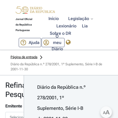
Início
Legislação
Jornal Oficial
da República
Lexionário
Lia
Portuguesa
Sobre o DR
O
Ajuda
meu
Diário
Página de entrada
Diário da República n.º 278/2001, 1º Suplemento, Série I-B de 
2001-11-30
Refinar
Diário da República n.º 
Pesquisa
278/2001, 1º 
Emitente
Suplemento, Série I-B 
A
A
Selecionar