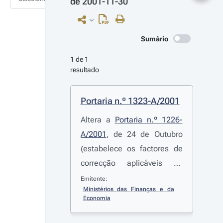
de 2001-11-30
Sumário
1 de 1 
resultado
Portaria n.º 1323-A/2001
Altera a
Portaria n.º 1226-
A/2001
, de 24 de Outubro
(estabelece os factores de
correcção aplicáveis ao
combustível)
Emitente:
Ministérios das Finanças e da 
Economia