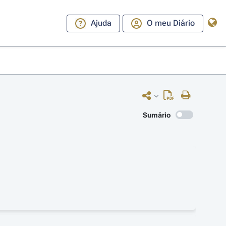
Ajuda
O meu Diário
Sumário