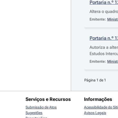
Portaria n.º 
Altera o quadr
Emitente:
Minist
Portaria n.º 
Autoriza a alt
Estudos Intercu
Emitente:
Minist
Página 1 de 1
Serviços e Recursos
Informações
Submissão de Atos
Acessibilidade do Sít
Sugestões
Avisos Legais