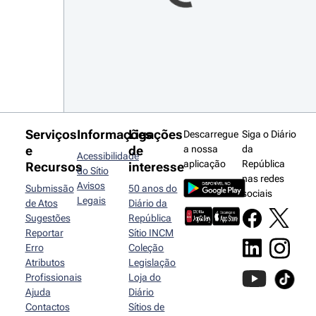
Serviços
Informações
Ligações
Descarregue
Siga o Diário
e
de
a nossa
da
Acessibilidade
aplicação
República
Recursos
interesse
do Sítio
nas redes
Avisos
Submissão
50 anos do
sociais
Legais
de Atos
Diário da
Sugestões
República
Reportar
Sítio INCM
Erro
Coleção
Atributos
Legislação
Profissionais
Loja do
Ajuda
Diário
Contactos
Sítios de