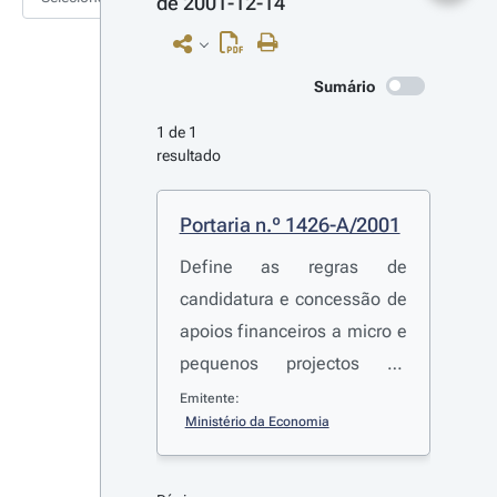
de 2001-12-14
Sumário
1 de 1 
resultado
Portaria n.º 1426-A/2001
Define as regras de
candidatura e concessão de
apoios financeiros a micro e
pequenos projectos de
investimento realizados por
Emitente:
Ministério da Economia
operadores de bancas
instalados em mercados
municipais, localizados em