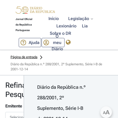
Início
Legislação
Jornal Oficial
da República
Lexionário
Lia
Portuguesa
Sobre o DR
O
Ajuda
meu
Diário
Página de entrada
Diário da República n.º 288/2001, 2º Suplemento, Série I-B de 
2001-12-14
Refinar
Diário da República n.º 
Pesquisa
288/2001, 2º 
Emitente
Suplemento, Série I-B 
A
A
Selecionar