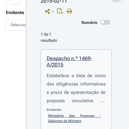
2015-02-11
Emitente
Sumário
Selecionar
1 de 1 
resultado
Despacho n.º 1469-
A/2015
Estabelece a data de início
das diligências informativas
e prazo de apresentação de
proposta vinculativa no
processo de reprivatização
Emitente:
Ministério das Finanças - 
indireta do capital social da
Gabinete da Ministra
TAP - Transportes Aéreos