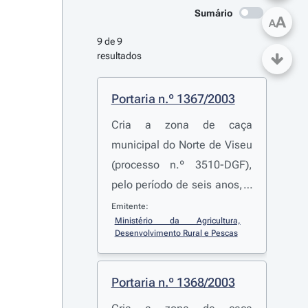
Sumário
A
A
9 de 9 
resultados
Portaria n.º 1367/2003
Cria a zona de caça
municipal do Norte de Viseu
(processo n.º 3510-DGF),
pelo período de seis anos, e
transfere a sua gestão para
Emitente:
Ministério da Agricultura, 
a Associação de Caçadores
Desenvolvimento Rural e Pescas
Os Viriatos
Portaria n.º 1368/2003