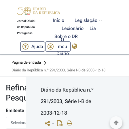
Início
Legislação
Jornal Oficial
da República
Lexionário
Lia
Portuguesa
Sobre o DR
O
Ajuda
meu
Diário
Página de entrada
Diário da República n.º 291/2003, Série I-B de 2003-12-18
Refinar
Diário da República n.º 
Pesquisa
291/2003, Série I-B de 
Emitente
2003-12-18
Selecionar