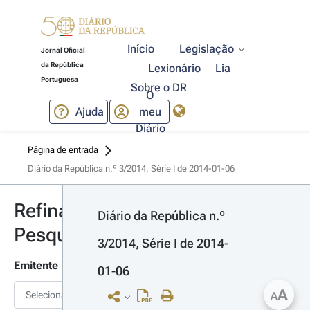
Início
Legislação
Jornal Oficial
da República
Lexionário
Lia
Portuguesa
Sobre o DR
O
Ajuda
meu
Diário
Página de entrada
Diário da República n.º 3/2014, Série I de 2014-01-06
Refinar
Diário da República n.º 
Pesquisa
3/2014, Série I de 2014-
Emitente
01-06
A
Selecionar
A