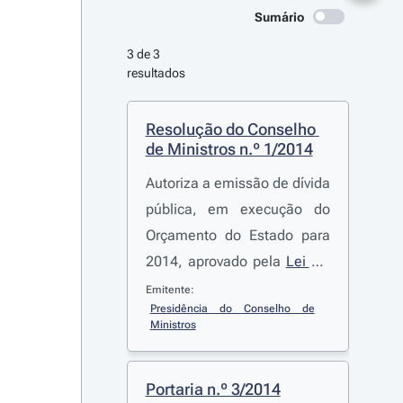
Sumário
3 de 3 
resultados
Resolução do Conselho 
de Ministros n.º 1/2014
Autoriza a emissão de dívida
pública, em execução do
Orçamento do Estado para
2014, aprovado pela
Lei n.º
83-C/2013
, de 31 de
Emitente:
Presidência do Conselho de 
dezembro, e do Regime
Ministros
Geral da Emissão e Gestão
da Dívida Pública, aprovado
Portaria n.º 3/2014
pela
Lei n.º 7/98
, de 3 de