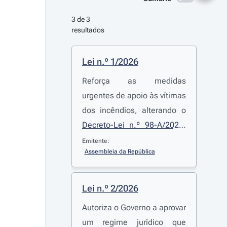
3 de 3 
resultados
Lei n.º 1/2026
Reforça as medidas
urgentes de apoio às vítimas
dos incêndios, alterando o
Decreto-Lei n.º 98-A/2025
,
de 24 de agosto, que
Emitente:
Assembleia da República
estabelece medidas de
apoio e mitigação do
impacto de incêndios rurais.
Lei n.º 2/2026
Autoriza o Governo a aprovar
um regime jurídico que