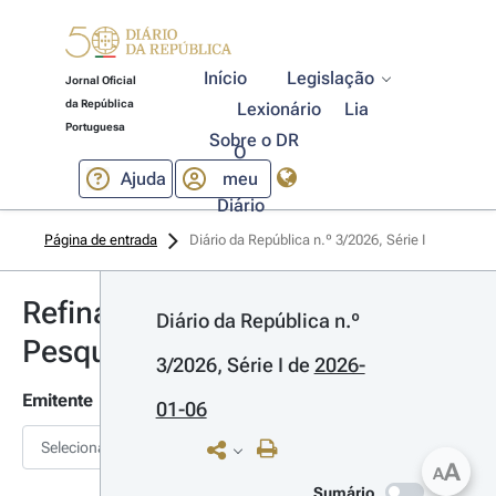
Início
Legislação
Jornal Oficial
da República
Lexionário
Lia
Portuguesa
Sobre o DR
O
Ajuda
meu
Diário
Página de entrada
Diário da República n.º 3/2026, Série I
Refinar
Diário da República n.º 
Pesquisa
3/2026, Série I
 de 
2026-
Emitente
01-06
Selecionar
A
A
Sumário