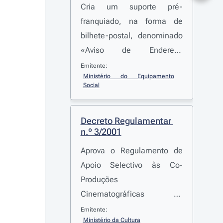
Cria um suporte pré-
franquiado, na forma de
bilhete-postal, denominado
«Aviso de Endereço
Alterado»
Emitente:
Ministério do Equipamento 
Social
Decreto Regulamentar 
n.º 3/2001
Aprova o Regulamento de
Apoio Selectivo às Co-
Produções
Cinematográficas de
Longas-Metragens de
Emitente:
Ministério da Cultura
Ficção com os Países de