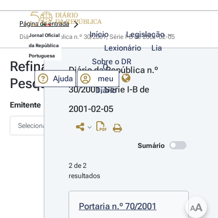
Página de entrada
Início
Legislação
Jornal Oficial
Diário da República n.º 30/2001, Série I-B de 2001-02-05
da República
Lexionário
Lia
Portuguesa
Sobre o DR
Refinar
O
Diário da República n.º 
Ajuda
meu
Pesquisa
30/2001, Série I-B de 
Diário
Emitente
2001-02-05
Selecionar
Sumário
2 de 2 
resultados
Portaria n.º 70/2001
A
A