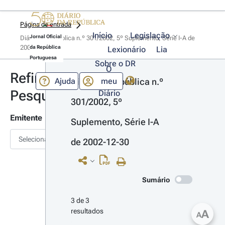
Página de entrada
Início
Legislação
Jornal Oficial
Diário da República n.º 301/2002, 5º Suplemento, Série I-A de 
2002-12-30
da República
Lexionário
Lia
Portuguesa
Sobre o DR
O
Refinar
Ajuda
meu
Diário da República n.º 
Pesquisa
Diário
301/2002, 5º 
Emitente
Suplemento, Série I-A 
Selecionar
de 2002-12-30
Sumário
3 de 3 
resultados
A
A