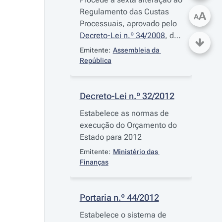
Regulamento das Custas
A
A
Processuais, aprovado pelo
Decreto-Lei n.º 34/2008
, de
26 de Fevereiro
Emitente:
Assembleia da 
República
Decreto-Lei n.º 32/2012
Estabelece as normas de
execução do Orçamento do
Estado para 2012
Emitente:
Ministério das 
Finanças
Portaria n.º 44/2012
Estabelece o sistema de