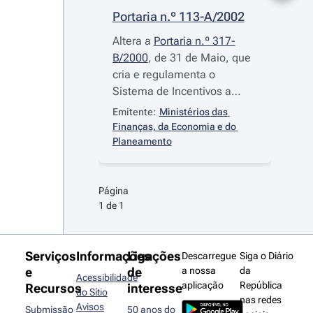
Portaria n.º 113-A/2002
Altera a
Portaria n.º 317-
B/2000
, de 31 de Maio, que
cria e regulamenta o
Sistema de Incentivos a
Projectos de Urbanismo
Emitente:
Ministérios das 
Comercial (URBCOM)
Finanças, da Economia e do 
Planeamento
Página 
1 de 1
Serviços
Informações
Ligações
Descarregue
Siga o Diário
e
de
a nossa
da
Acessibilidade
aplicação
República
Recursos
interesse
do Sítio
nas redes
Avisos
Submissão
50 anos do