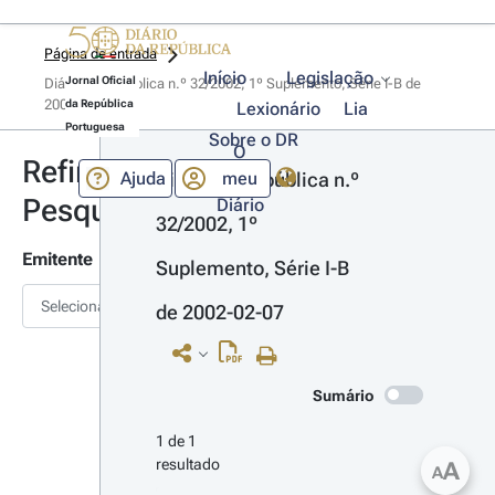
Página de entrada
Início
Legislação
Jornal Oficial
Diário da República n.º 32/2002, 1º Suplemento, Série I-B de 
2002-02-07
da República
Lexionário
Lia
Portuguesa
Sobre o DR
O
Refinar
Ajuda
meu
Diário da República n.º 
Pesquisa
Diário
32/2002, 1º 
Emitente
Suplemento, Série I-B 
Selecionar
de 2002-02-07
Sumário
1 de 1 
resultado
A
A