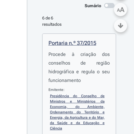
Sumário
A
A
6 de 6 
resultados
Portaria n.º 37/2015
Procede à criação dos
conselhos de região
hidrográfica e regula o seu
funcionamento
Emitente:
Presidência do Conselho de 
Ministros e Ministérios da 
Economia, do Ambiente, 
Ordenamento do Território e 
Energia, da Agricultura e do Mar, 
da Saúde e da Educação e 
Ciência