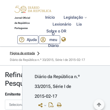
Início
Legislação
Jornal Oficial
da República
Lexionário
Lia
Portuguesa
Sobre o DR
O
Ajuda
meu
Diário
Página de entrada
Diário da República n.º 33/2015, Série I de 2015-02-17
Refinar
Diário da República n.º 
Pesquisa
33/2015, Série I de 
Emitente
2015-02-17
Selecionar