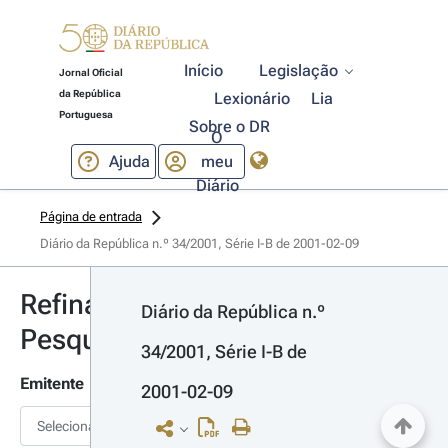
Início
Legislação
Jornal Oficial
da República
Lexionário
Lia
Portuguesa
Sobre o DR
O
Ajuda
meu
Diário
Página de entrada
Diário da República n.º 34/2001, Série I-B de 2001-02-09
Refinar
Diário da República n.º 
Pesquisa
34/2001, Série I-B de 
Emitente
2001-02-09
Selecionar