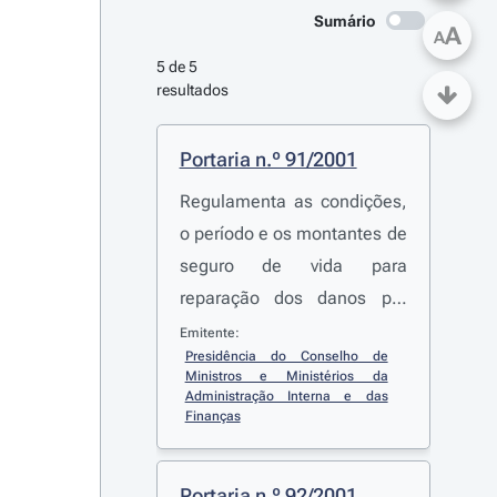
Sumário
A
A
5 de 5 
resultados
Portaria n.º 91/2001
Regulamenta as condições,
o período e os montantes de
seguro de vida para
reparação dos danos por
morte ou invalidez
Emitente:
Presidência do Conselho de 
permanente dos elementos
Ministros e Ministérios da 
dos serviços e das forças de
Administração Interna e das 
Finanças
segurança dependentes do
Ministério da Administração
Interna integrados nas
Portaria n.º 92/2001