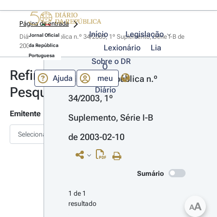
Página de entrada
Início
Legislação
Jornal Oficial
Diário da República n.º 34/2003, 1º Suplemento, Série I-B de 
2003-02-10
da República
Lexionário
Lia
Portuguesa
Sobre o DR
O
Refinar
Ajuda
meu
Diário da República n.º 
Pesquisa
Diário
34/2003, 1º 
Emitente
Suplemento, Série I-B 
Selecionar
de 2003-02-10
Sumário
1 de 1 
resultado
A
A