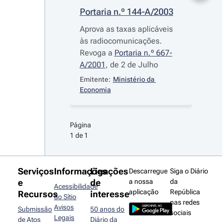
Portaria n.º 144-A/2003
Aprova as taxas aplicáveis
às radiocomunicações.
Revoga a
Portaria n.º 667-
A/2001
, de 2 de Julho
Emitente:
Ministério da 
Economia
Página 
1 de 1
Serviços
Informações
Ligações
Descarregue
Siga o Diário
e
de
a nossa
da
Acessibilidade
aplicação
República
Recursos
interesse
do Sítio
nas redes
Avisos
Submissão
50 anos do
sociais
Legais
de Atos
Diário da