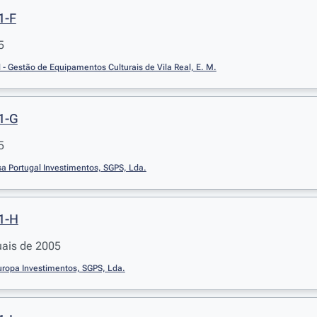
1-F
5
l - Gestão de Equipamentos Culturais de Vila Real, E. M.
 1-G
5
aúsa Portugal Investimentos, SGPS, Lda.
 1-H
uais de 2005
uropa Investimentos, SGPS, Lda.