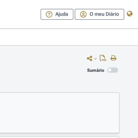
Ajuda
O meu Diário
Sumário