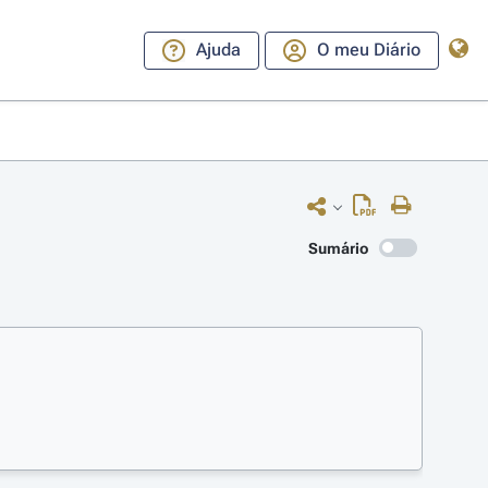
Ajuda
O meu Diário
Sumário