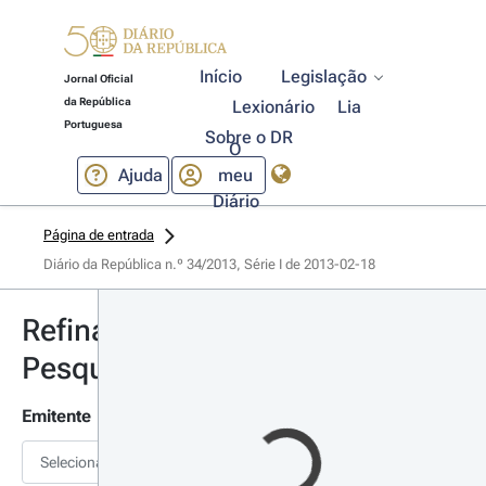
Início
Legislação
Jornal Oficial
da República
Lexionário
Lia
Portuguesa
Sobre o DR
O
Ajuda
meu
Diário
Página de entrada
Diário da República n.º 34/2013, Série I de 2013-02-18
Refinar
Pesquisa
Emitente
Selecionar