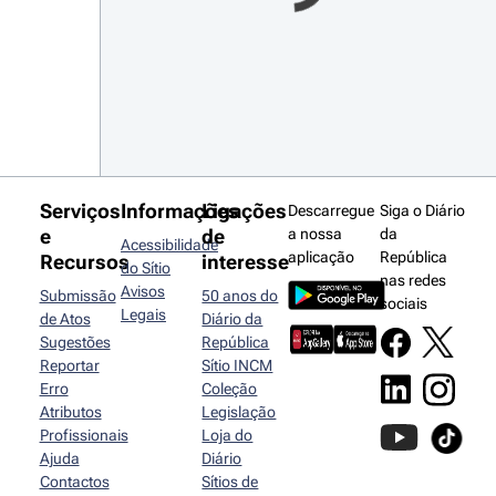
Serviços
Informações
Ligações
Descarregue
Siga o Diário
e
de
a nossa
da
Acessibilidade
aplicação
República
Recursos
interesse
do Sítio
nas redes
Avisos
Submissão
50 anos do
sociais
Legais
de Atos
Diário da
Sugestões
República
Reportar
Sítio INCM
Erro
Coleção
Atributos
Legislação
Profissionais
Loja do
Ajuda
Diário
Contactos
Sítios de