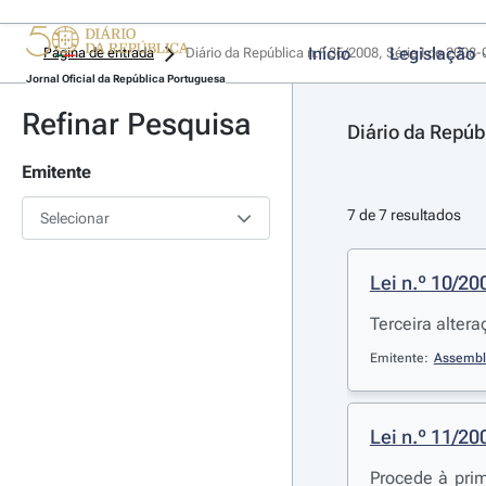
Início
Legislação
Página de entrada
Diário da República n.º 36/2008, Série I de 2008
Jornal Oficial da República Portuguesa
Refinar Pesquisa
Diário da Repúb
Emitente
7 de 7 resultados
Selecionar
Lei n.º 10/20
Terceira alter
Emitente:
Assembl
Lei n.º 11/20
Procede à pri