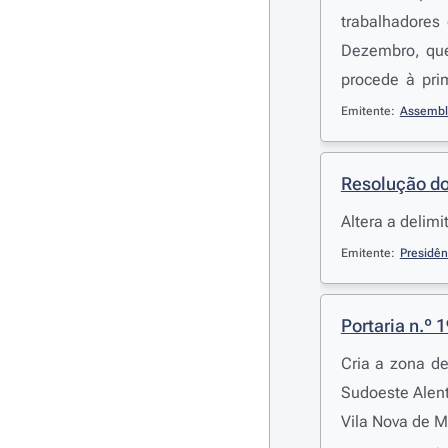
trabalhadores
Dezembro, que
procede à pri
Administração 
Emitente:
Assembl
Resolução do
Altera a delim
Emitente:
Presidên
Portaria n.º 
Cria a zona d
Sudoeste Alent
Vila Nova de M