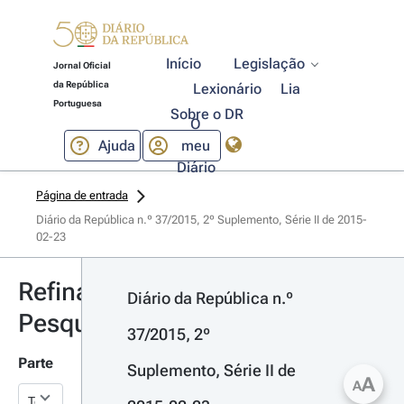
Início
Legislação
Jornal Oficial
da República
Lexionário
Lia
Portuguesa
Sobre o DR
O
Ajuda
meu
Diário
Página de entrada
Diário da República n.º 37/2015, 2º Suplemento, Série II de 2015-
02-23
Refinar
Diário da República n.º 
Pesquisa
37/2015, 2º 
Parte
Suplemento, Série II de 
A
A