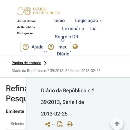
Início
Legislação
Jornal Oficial
da República
Lexionário
Lia
Portuguesa
Sobre o DR
O
Ajuda
meu
Diário
Página de entrada
Diário da República n.º 39/2013, Série I de 2013-02-25
Refinar
Diário da República n.º 
Pesquisa
39/2013, Série I de 
Emitente
2013-02-25
Selecionar