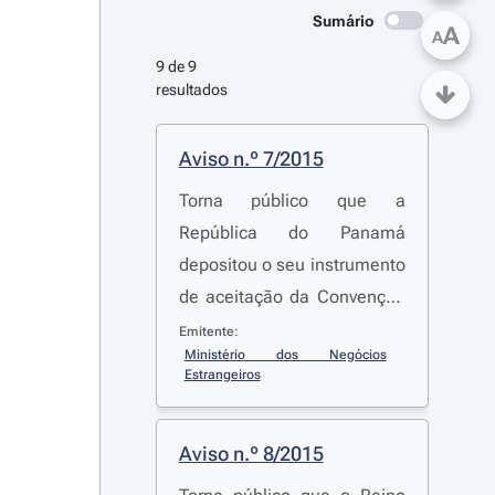
Sumário
A
A
9 de 9 
resultados
Aviso n.º 7/2015
Torna público que a
República do Panamá
depositou o seu instrumento
de aceitação da Convenção
sobre o Cibercrime, aberta a
Emitente:
Ministério dos Negócios 
assinatura em Budapeste
Estrangeiros
em 23 de novembro de 2001
Aviso n.º 8/2015