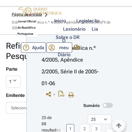
Página de entrada
Início
Legislação
Jornal Oficial
Diário da República n.º 4/2005, Apêndice 2/2005, Série II de 
2005-01-06
da República
Lexionário
Lia
Portuguesa
Sobre o DR
O
Refinar
Ajuda
meu
Diário da República n.º 
Pesquisa
Diário
4/2005, Apêndice 
Parte
2/2005, Série II de 2005-
01-06
Emitente
Sumário
Selecionar
25 de 
88 
1
2
3
resultados