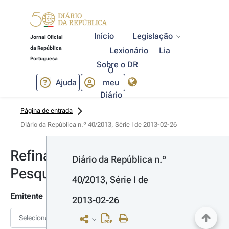
Início
Legislação
Jornal Oficial
da República
Lexionário
Lia
Portuguesa
Sobre o DR
O
Ajuda
meu
Diário
Página de entrada
Diário da República n.º 40/2013, Série I de 2013-02-26
Refinar
Diário da República n.º 
Pesquisa
40/2013, Série I de 
Emitente
2013-02-26
Selecionar