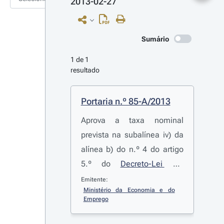
2013-02-27
Sumário
1 de 1 
resultado
Portaria n.º 85-A/2013
Aprova a taxa nominal
prevista na subalínea iv) da
alínea b) do n.º 4 do artigo
5.º do
Decreto-Lei n.º
240/2004
, de 27 de
Emitente:
Ministério da Economia e do 
dezembro
Emprego