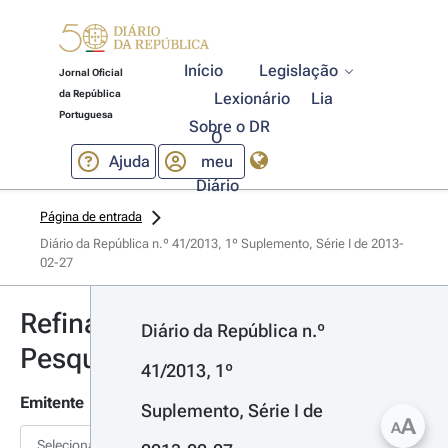
Início
Legislação
Jornal Oficial
da República
Lexionário
Lia
Portuguesa
Sobre o DR
O
Ajuda
meu
Diário
Página de entrada
Diário da República n.º 41/2013, 1º Suplemento, Série I de 2013-
02-27
Refinar
Diário da República n.º 
Pesquisa
41/2013, 1º 
Emitente
Suplemento, Série I de 
A
A
Selecionar