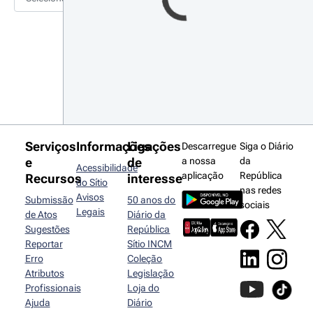
Serviços
Informações
Ligações
Descarregue
Siga o Diário
e
de
a nossa
da
Acessibilidade
aplicação
República
Recursos
interesse
do Sítio
nas redes
Avisos
Submissão
50 anos do
sociais
Legais
de Atos
Diário da
Sugestões
República
Reportar
Sítio INCM
Erro
Coleção
Atributos
Legislação
Profissionais
Loja do
Ajuda
Diário