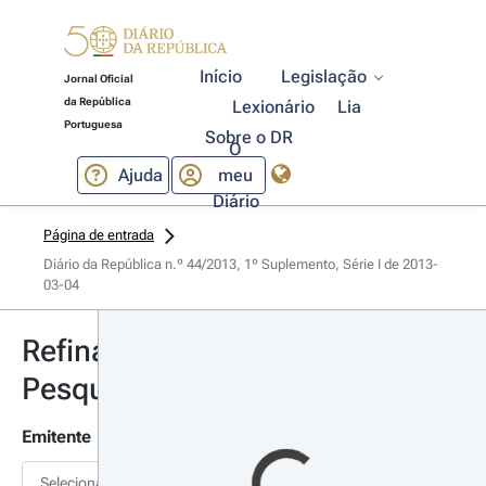
Início
Legislação
Jornal Oficial
da República
Lexionário
Lia
Portuguesa
Sobre o DR
O
Ajuda
meu
Diário
Página de entrada
Diário da República n.º 44/2013, 1º Suplemento, Série I de 2013-
03-04
Refinar
Pesquisa
Emitente
Selecionar