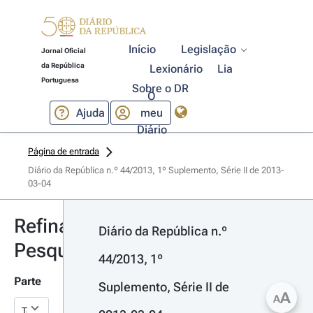
Início
Legislação
Jornal Oficial
da República
Lexionário
Lia
Portuguesa
Sobre o DR
O
Ajuda
meu
Diário
Página de entrada
Diário da República n.º 44/2013, 1º Suplemento, Série II de 2013-
03-04
Refinar
Diário da República n.º 
Pesquisa
44/2013, 1º 
Parte
Suplemento, Série II de 
A
A