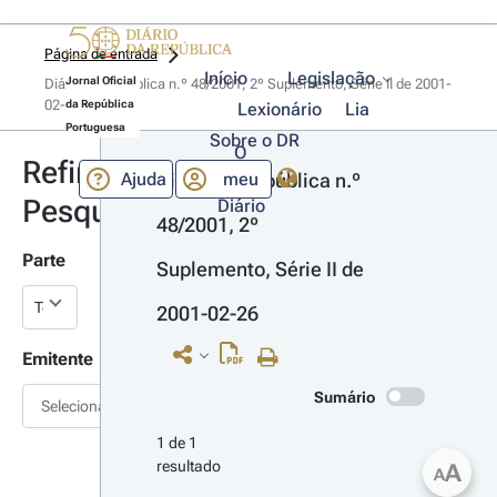
Página de entrada
Início
Legislação
Jornal Oficial
Diário da República n.º 48/2001, 2º Suplemento, Série II de 2001-
02-26
da República
Lexionário
Lia
Portuguesa
Sobre o DR
O
Refinar
Ajuda
meu
Diário da República n.º 
Pesquisa
Diário
48/2001, 2º 
Parte
Suplemento, Série II de 
2001-02-26
Emitente
Sumário
Selecionar
1 de 1 
resultado
A
A