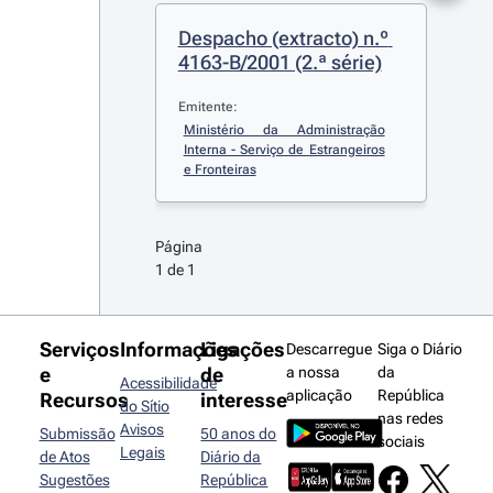
Despacho (extracto) n.º 
4163-B/2001 (2.ª série)
Emitente:
Ministério da Administração 
Interna - Serviço de Estrangeiros 
e Fronteiras
Página 
1 de 1
Serviços
Informações
Ligações
Descarregue
Siga o Diário
e
de
a nossa
da
Acessibilidade
aplicação
República
Recursos
interesse
do Sítio
nas redes
Avisos
Submissão
50 anos do
sociais
Legais
de Atos
Diário da
Sugestões
República