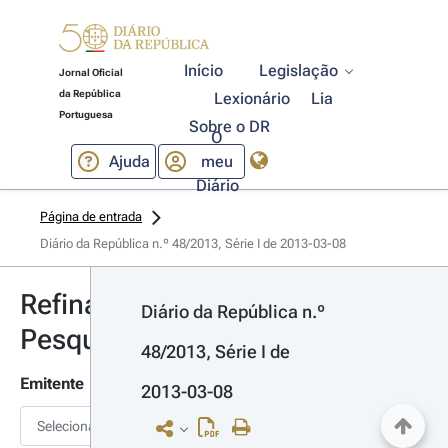
Início
Legislação
Jornal Oficial
da República
Lexionário
Lia
Portuguesa
Sobre o DR
O
Ajuda
meu
Diário
Página de entrada
Diário da República n.º 48/2013, Série I de 2013-03-08
Refinar
Diário da República n.º 
Pesquisa
48/2013, Série I de 
Emitente
2013-03-08
Selecionar