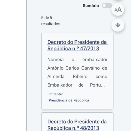
Sumário
A
A
5 de 5 
resultados
Decreto do Presidente da 
República n.º 47/2013
Nomeia o embaixador
António Carlos Carvalho de
Almeida Ribeiro como
Embaixador de Portugal
junto da Ordem Soberana e
Emitente:
Presidência da República
Militar de Malta
Decreto do Presidente da 
República n.º 48/2013