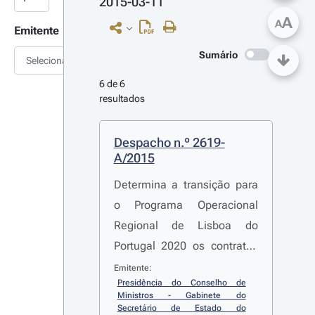
2015-03-11
A
A
Emitente
Sumário
Selecionar
6 de 6 
resultados
Despacho n.º 2619-
A/2015
Determina a transição para
o Programa Operacional
Regional de Lisboa do
Portugal 2020 os contratos
de trabalho a termo incerto
Emitente:
Presidência do Conselho de 
celebrados entre a
Ministros - Gabinete do 
autoridade de gestão
Secretário de Estado do 