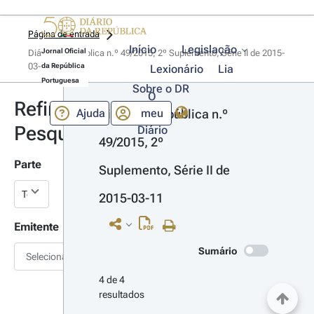
Página de entrada
Início
Legislação
Jornal Oficial
Diário da República n.º 49/2015, 2º Suplemento, Série II de 2015-
03-11
da República
Lexionário
Lia
Portuguesa
Sobre o DR
O
Refinar
Ajuda
meu
Diário da República n.º 
Pesquisa
Diário
49/2015, 2º 
Parte
Suplemento, Série II de 
2015-03-11
Emitente
Sumário
Selecionar
4 de 4 
resultados