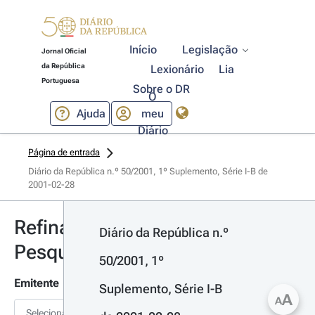
Início
Legislação
Jornal Oficial
da República
Lexionário
Lia
Portuguesa
Sobre o DR
O
Ajuda
meu
Diário
Página de entrada
Diário da República n.º 50/2001, 1º Suplemento, Série I-B de 
2001-02-28
Refinar
Diário da República n.º 
Pesquisa
50/2001, 1º 
Emitente
Suplemento, Série I-B 
A
A
Selecionar