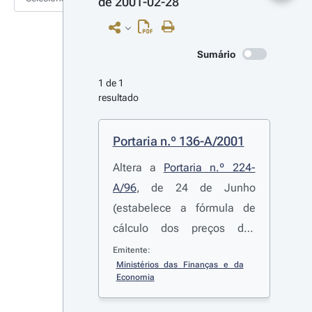
de 2001-02-28
Sumário
1 de 1 
resultado
Portaria n.º 136-A/2001
Altera a
Portaria n.º 224-
A/96
, de 24 de Junho
(estabelece a fórmula de
cálculo dos preços dos
produtos de petróleo
Emitente:
Ministérios das Finanças e da 
submetidos ao regime de
Economia
preços máximos)