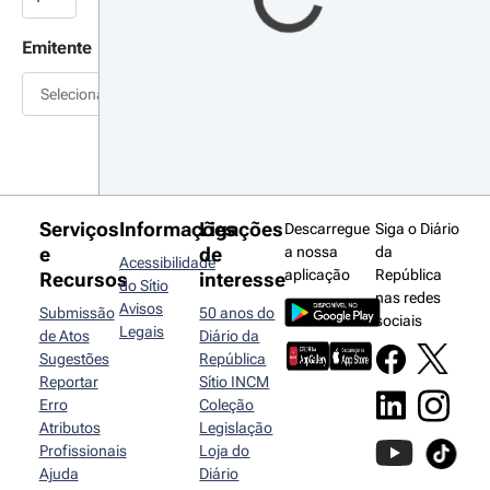
Emitente
Selecionar
Serviços
Informações
Ligações
Descarregue
Siga o Diário
e
de
a nossa
da
Acessibilidade
aplicação
República
Recursos
interesse
do Sítio
nas redes
Avisos
Submissão
50 anos do
sociais
Legais
de Atos
Diário da
Sugestões
República
Reportar
Sítio INCM
Erro
Coleção
Atributos
Legislação
Profissionais
Loja do
Ajuda
Diário