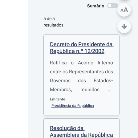
Sumário
A
A
5 de 5 
resultados
Decreto do Presidente da 
República n.º 12/2002
Ratifica o Acordo Interno
entre os Representantes dos
Governos dos Estados-
Membros, reunidos no
Conselho, Relativo às
Emitente:
Presidência da República
Medidas a Adoptar e aos
Procedimentos a Seguir
para a Execução do Acordo
Resolução da 
de Parceria ACP-CE
Assembleia da República 