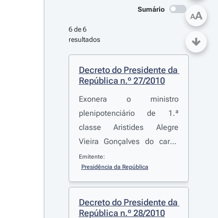
Sumário
A
A
6 de 6 
resultados
Decreto do Presidente da 
República n.º 27/2010
Exonera o ministro
plenipotenciário de 1.ª
classe Aristides Alegre
Vieira Gonçalves do cargo
de Embaixador de Portugal
Emitente:
Presidência da República
em Riade
Decreto do Presidente da 
República n.º 28/2010