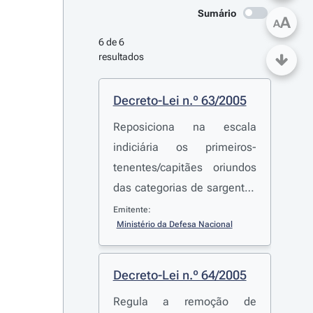
Sumário
A
A
6 de 6 
resultados
Decreto-Lei n.º 63/2005
Reposiciona na escala
indiciária os primeiros-
tenentes/capitães oriundos
das categorias de sargentos
e praças dos quadros
Emitente:
Ministério da Defesa Nacional
permanentes das Forças
Armadas que transitem para
a reserva ou reforma
Decreto-Lei n.º 64/2005
Regula a remoção de