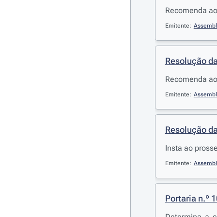
Recomenda ao G
Emitente:
Assembl
Resolução da
Recomenda ao 
Emitente:
Assembl
Resolução da
Insta ao pross
Emitente:
Assembl
Portaria n.º 
Determina a e