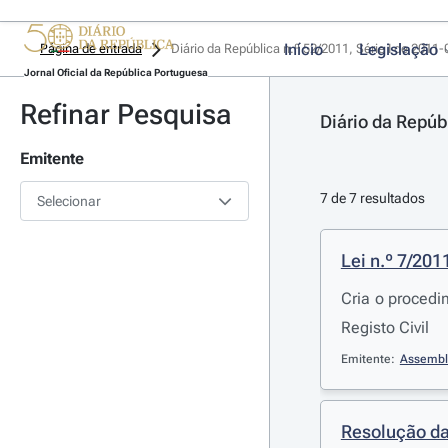
Início
Legislação
Página de entrada
Diário da República n.º 52/2011, Série I de 2011
Jornal Oficial da República Portuguesa
Refinar Pesquisa
Diário da Repúb
Emitente
7 de 7 resultados
Selecionar
Lei n.º 7/201
Cria o procedi
Registo Civil
Emitente:
Assembl
Resolução da