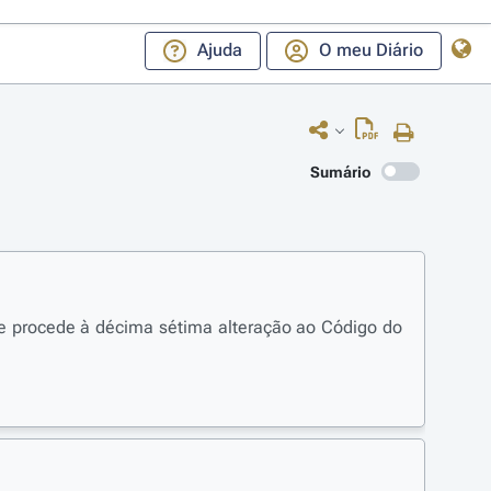
Ajuda
O meu Diário
Sumário
 e procede à décima sétima alteração ao Código do