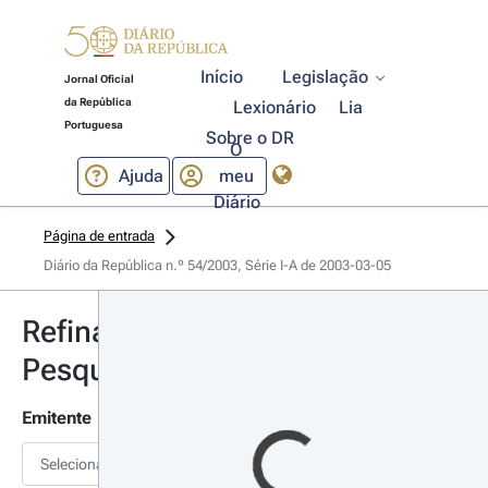
Início
Legislação
Jornal Oficial
da República
Lexionário
Lia
Portuguesa
Sobre o DR
O
Ajuda
meu
Diário
Página de entrada
Diário da República n.º 54/2003, Série I-A de 2003-03-05
Refinar
Pesquisa
Emitente
Selecionar