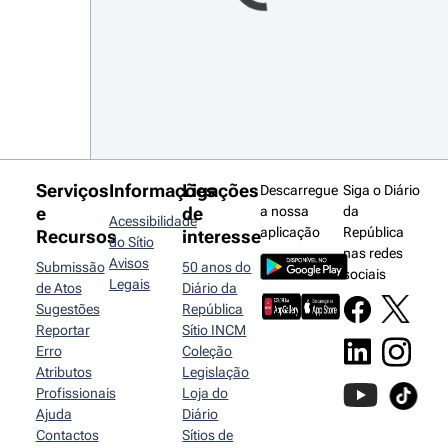
Serviços
Informações
Ligações
Descarregue
Siga o Diário
e
de
a nossa
da
Acessibilidade
aplicação
República
Recursos
interesse
do Sítio
nas redes
Avisos
Submissão
50 anos do
sociais
Legais
de Atos
Diário da
Sugestões
República
Reportar
Sítio INCM
Erro
Coleção
Atributos
Legislação
Profissionais
Loja do
Ajuda
Diário
Contactos
Sítios de