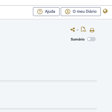
Ajuda
O meu Diário
Sumário