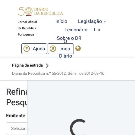
Início
Legislação
Jornal Oficial
da República
Lexionário
Lia
Portuguesa
Sobre o DR
O
Ajuda
meu
Diário
Página de entrada
Diário da República n.º 55/2012, Série I de 2012-03-16
Refinar
Pesquisa
Emitente
Selecionar