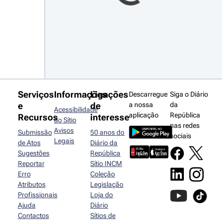
Serviços
Informações
Ligações
Descarregue
Siga o Diário
e
de
a nossa
da
Acessibilidade
aplicação
República
Recursos
interesse
do Sítio
nas redes
Avisos
Submissão
50 anos do
sociais
Legais
de Atos
Diário da
Sugestões
República
Reportar
Sítio INCM
Erro
Coleção
Atributos
Legislação
Profissionais
Loja do
Ajuda
Diário
Contactos
Sítios de