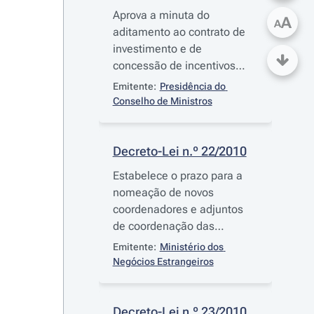
Aprova a minuta do
A
A
aditamento ao contrato de
investimento e de
concessão de incentivos
financeiros assinado em 16
Emitente:
Presidência do 
de Novembro de 2001, a
Conselho de Ministros
celebrar entre o Estado
Português e a Amorim &
Irmãos, S. A., e declara a
Decreto-Lei n.º 22/2010
resolução do contrato de
Estabelece o prazo para a
concessão de benefícios
nomeação de novos
fiscais da Amorim & Irmãos,
coordenadores e adjuntos
S. A.
de coordenação das
estruturas de coordenação
Emitente:
Ministério dos 
do ensino do português no
Negócios Estrangeiros
estrangeiro, procedendo à
primeira alteração ao
Decreto-Lei n.º 165-C/2009
,
Decreto-Lei n.º 23/2010