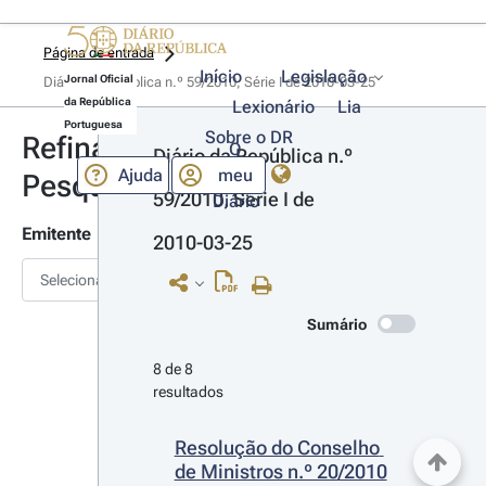
Página de entrada
Início
Legislação
Jornal Oficial
Diário da República n.º 59/2010, Série I de 2010-03-25
da República
Lexionário
Lia
Portuguesa
Sobre o DR
Refinar
O
Diário da República n.º 
Ajuda
meu
Pesquisa
59/2010, Série I de 
Diário
Emitente
2010-03-25
Selecionar
Sumário
8 de 8 
resultados
Resolução do Conselho 
de Ministros n.º 20/2010